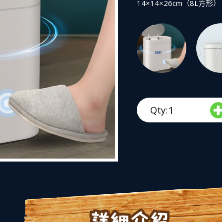
14×14×26cm（8L方形）
Qty:
詳細介紹