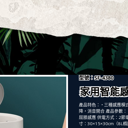
型號：SF-4380
家用智能
產品特色： • 三種感應模式
降，消音開合 產品參數： 產品材質：ABS塑料 感應模式：揮手感應/碰碰感應/
屈膝感應 供電方式：2節電
寸：30×15×30c