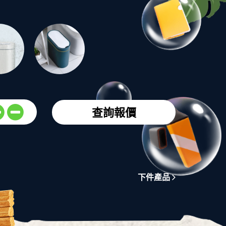
查詢報價
下件產品