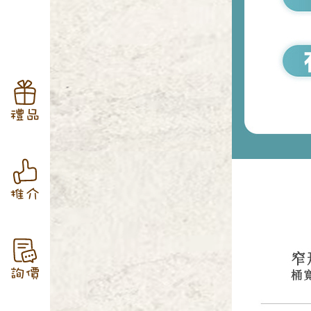
禮品
推介
詢價