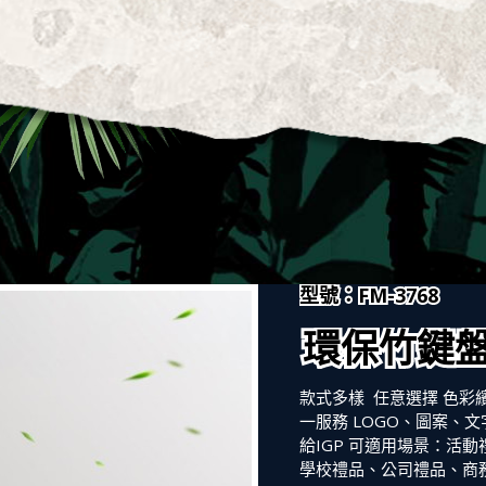
型號：FM-3768
環保竹鍵
款式多樣 任意選擇 色彩
一服務 LOGO、圖案、
給IGP 可適用場景：活
學校禮品、公司禮品、商