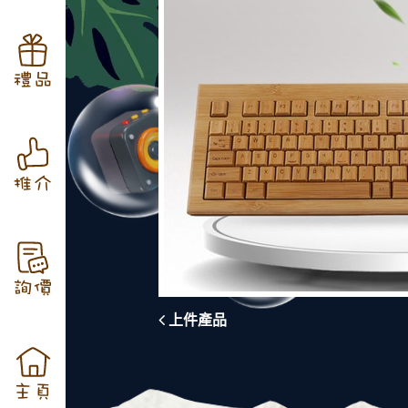
禮品
推介
詢價
上件產品
主頁