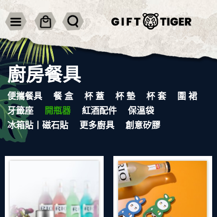
廚房餐具
便攜餐具
餐 盒
杯 蓋
杯 墊
杯 套
圍 裙
牙籤座
開瓶器
紅酒配件
保溫袋
冰箱貼丨磁石貼
更多廚具
創意矽膠