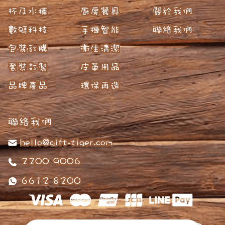
杯及水樽
廚房餐具
關於我們
數碼科技
手機智能
聯絡我們
包裝訂購
衛生清潔
套裝訂製
皮革用品
品牌產品
環保再造
聯絡我們
hello@gift-tiger.com
2200 9006
6612 8200