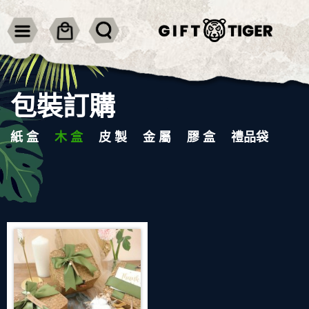
包裝訂購
紙 盒
木 盒
皮 製
金 屬
膠 盒
禮品袋