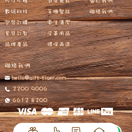
杯及水樽
廚房餐具
關於我們
數碼科技
手機智能
聯絡我們
包裝訂購
衛生清潔
套裝訂製
皮革用品
品牌產品
環保再造
聯絡我們
hello@gift-tiger.com
2200 9006
6612 8200